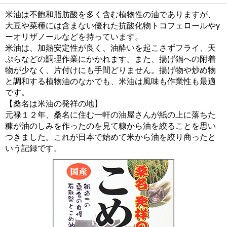
米油は不飽和脂肪酸を多く含む植物性の油でありますが、
大豆や菜種には含まない優れた抗酸化物トコフェロールやγ
ーオリザノールなどを持っています。
米油は、加熱安定性が良く、油酔いを起こさずフライ、天
ぷらなどの調理作業にかかれます。また、揚げ鍋への附着
物が少なく、片付けにも手間どりません。揚げ物や炒め物
と調和する植物油のなかでも、米油は風味も作業性も最適
です。
【桑名は米油の発祥の地】
元禄１２年、桑名に住む一軒の油屋さんが紙の上に落ちた
糠が油のしみを作ったのを見て糠から油を絞ることを思い
つきました。これが日本で始めて米から油を絞り商ったと
いう記録です。