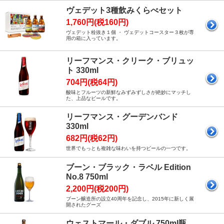
ヴェデット3種飲みくらべセット
1,760円(税160円)
ヴェデット栓抜き１個 ・ ヴェデットコースター３枚が専
用の箱に入っています。
リーフマンス・クリーク・ブリュッ
ト 330ml
704円(税64円)
酸味とフルーツの新鮮なみずみずしさが絶妙にマッチし
た、上品なビールです。
リーフマンス・グーデンバンド
330ml
682円(税62円)
世界でもっとも複雑な味わいを持つビールの一つです。
ブーン・ブラック・ラベル Edition
No.8 750ml
2,200円(税200円)
ブーン醸造所の設立40周年を記念し、2015年に新しく展
開されたグーズ
ウェストマール・ダブル 750ml瓶